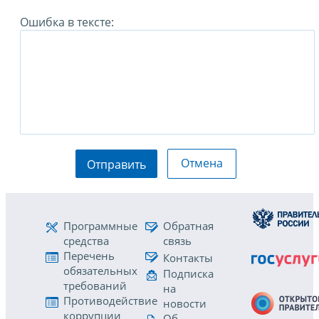
Ошибка в тексте:
Отмена
Отправить
Программные
Обратная
средства
связь
Перечень
Контакты
обязательных
Подписка
требований
на
Противодействие
новости
коррупции
Об