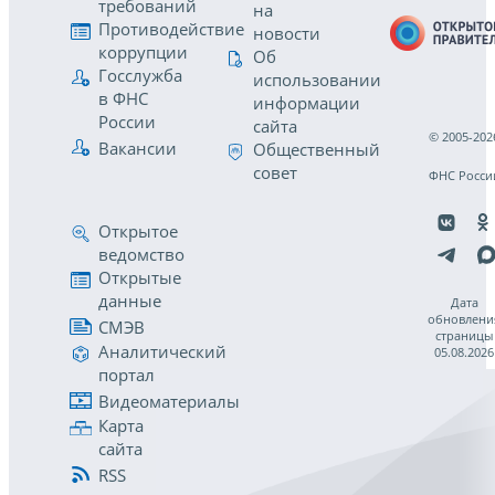
требований
на
Противодействие
новости
коррупции
Об
Госслужба
использовании
в ФНС
информации
России
сайта
© 2005-202
Вакансии
Общественный
совет
ФНС Росси
Открытое
ведомство
Открытые
данные
Дата
обновлени
СМЭВ
страницы
Аналитический
05.08.2026
портал
Видеоматериалы
Карта
сайта
RSS