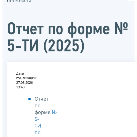
отчётности
Отчет по форме №
5-ТИ (2025)
Дата
публикации:
27.03.2026
13:40
Отчет
по
форме
№
5-
ТИ
по