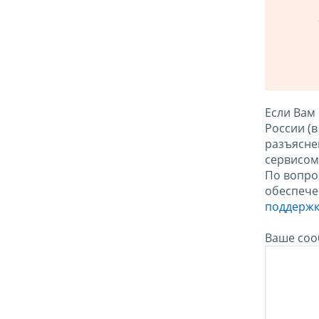
Если Вам
России (
разъясне
сервисо
По вопро
обеспече
поддержк
Ваше соо