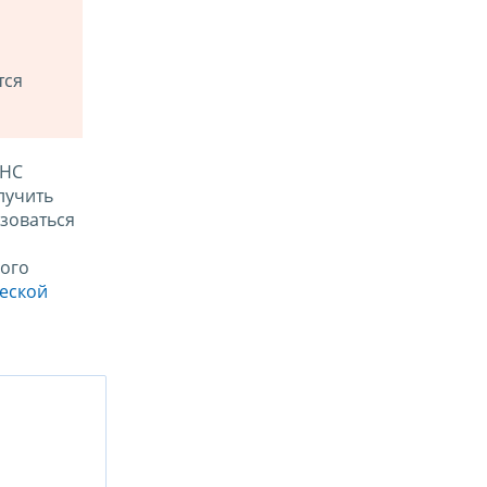
тся
ФНС
лучить
зоваться
ого
ческой