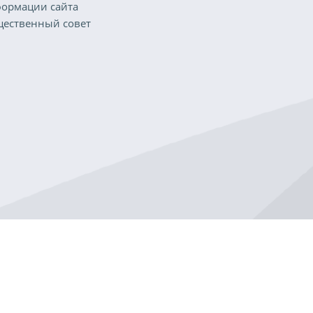
ормации сайта
ественный совет