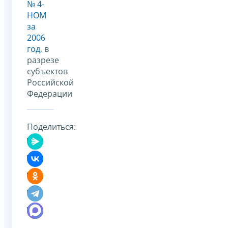
№ 4-
НОМ
за
2006
год
, в
разрезе
субъектов
Российской
Федерации
Поделиться: