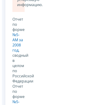
информацию.
Отчет
по
форме
№5-
АМ за
2008
год
,
сводный
в
целом
по
Российской
Федерации
Отчет
по
форме
№5-