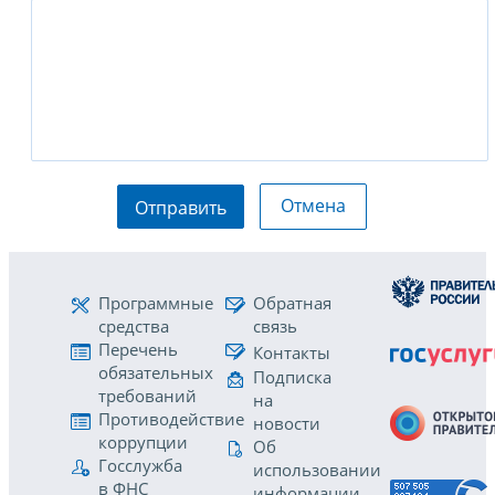
Отмена
Отправить
Программные
Обратная
средства
связь
Перечень
Контакты
обязательных
Подписка
требований
на
Противодействие
новости
коррупции
Об
Госслужба
использовании
в ФНС
информации