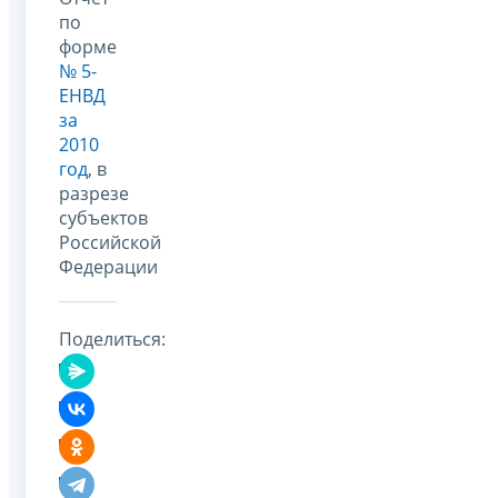
по
форме
№ 5-
ЕНВД
за
2010
год
, в
разрезе
субъектов
Российской
Федерации
Поделиться: