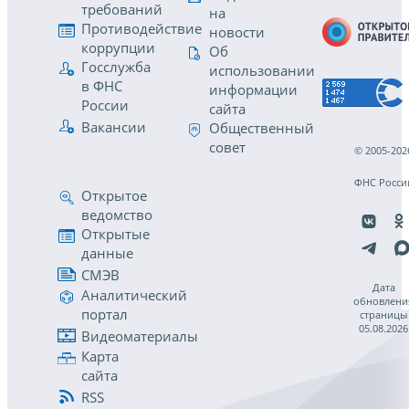
требований
на
Противодействие
новости
коррупции
Об
Госслужба
использовании
в ФНС
информации
России
сайта
Вакансии
Общественный
совет
© 2005-202
ФНС Росси
Открытое
ведомство
Открытые
данные
СМЭВ
Дата
Аналитический
обновлени
портал
страницы
05.08.2026
Видеоматериалы
Карта
сайта
RSS