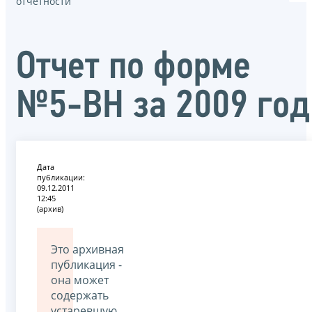
отчётности
Oтчет по форме
№5-ВН за 2009 год
Дата
публикации:
09.12.2011
12:45
(архив)
Это архивная
публикация -
она может
содержать
устаревшую