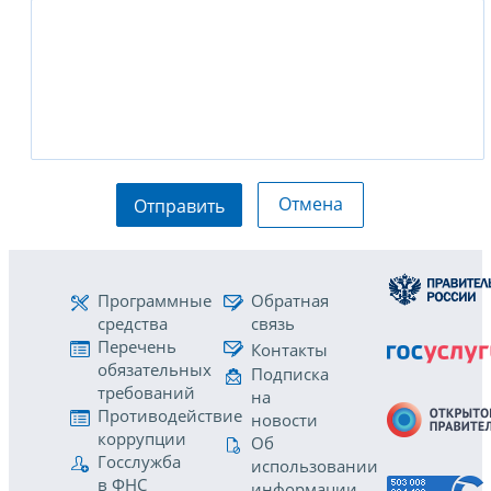
Отмена
Отправить
Программные
Обратная
средства
связь
Перечень
Контакты
обязательных
Подписка
требований
на
Противодействие
новости
коррупции
Об
Госслужба
использовании
в ФНС
информации