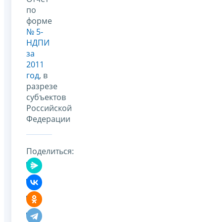
по
форме
№ 5-
НДПИ
за
2011
год
, в
разрезе
субъектов
Российской
Федерации
Поделиться: