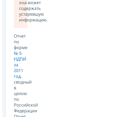
она может
содержать
устаревшую
информацию.
Отчет
по
форме
№ 5-
НДПИ
за
2011
год
,
сводный
в
целом
по
Российской
Федерации
Отчет