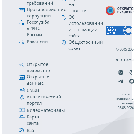
требований
на
Противодействие
новости
коррупции
Об
Госслужба
использовании
в ФНС
информации
России
сайта
Вакансии
Общественный
совет
© 2005-202
ФНС Росси
Открытое
ведомство
Открытые
данные
СМЭВ
Дата
Аналитический
обновлени
портал
страницы
05.08.2026
Видеоматериалы
Карта
сайта
RSS