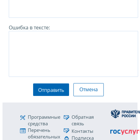
Ошибка в тексте:
Отмена
Отправить
Программные
Обратная
средства
связь
Перечень
Контакты
обязательных
Подписка