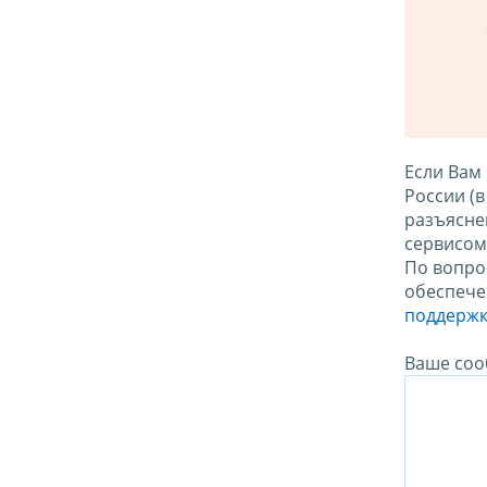
Если Вам
России (
разъясне
сервисо
По вопро
обеспече
поддержк
Ваше соо