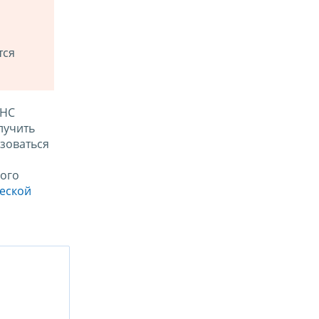
тся
ФНС
лучить
зоваться
ого
ческой