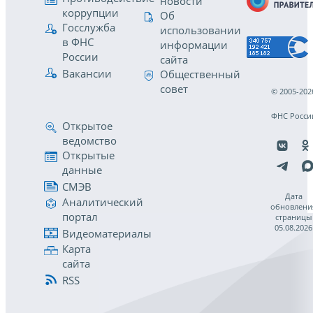
новости
коррупции
Об
Госслужба
использовании
в ФНС
информации
России
сайта
Вакансии
Общественный
совет
© 2005-202
ФНС Росси
Открытое
ведомство
Открытые
данные
СМЭВ
Дата
Аналитический
обновлени
портал
страницы
05.08.2026
Видеоматериалы
Карта
сайта
RSS