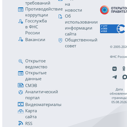
требований
на
Противодействие
новости
коррупции
Об
Госслужба
использовании
в ФНС
информации
России
сайта
Вакансии
Общественный
совет
© 2005-202
ФНС Росси
Открытое
ведомство
Открытые
данные
СМЭВ
Дата
Аналитический
обновлени
портал
страницы
05.08.2026
Видеоматериалы
Карта
сайта
RSS