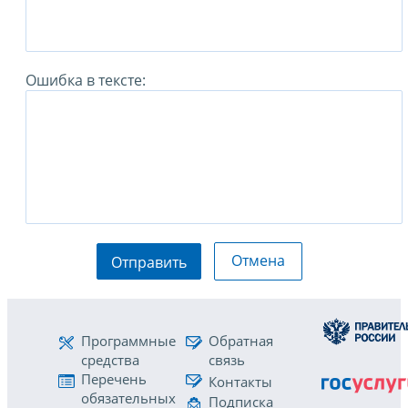
Ошибка в тексте:
Отмена
Отправить
Программные
Обратная
средства
связь
Перечень
Контакты
обязательных
Подписка