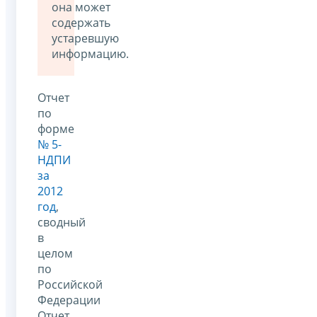
она может
содержать
устаревшую
информацию.
Отчет
по
форме
№ 5-
НДПИ
за
2012
год
,
сводный
в
целом
по
Российской
Федерации
Отчет