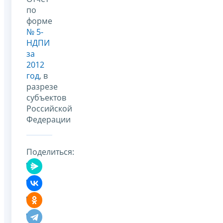
по
форме
№ 5-
НДПИ
за
2012
год
, в
разрезе
субъектов
Российской
Федерации
Поделиться: