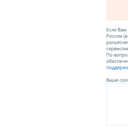
Если Вам
России (
разъясне
сервисо
По вопро
обеспече
поддержк
Ваше соо