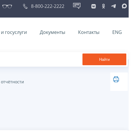
8-800-222-2222
и госуслуги
Документы
Контакты
ENG
Найти
 отчётности