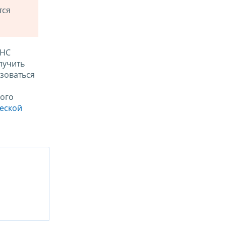
тся
ФНС
лучить
зоваться
ого
ческой