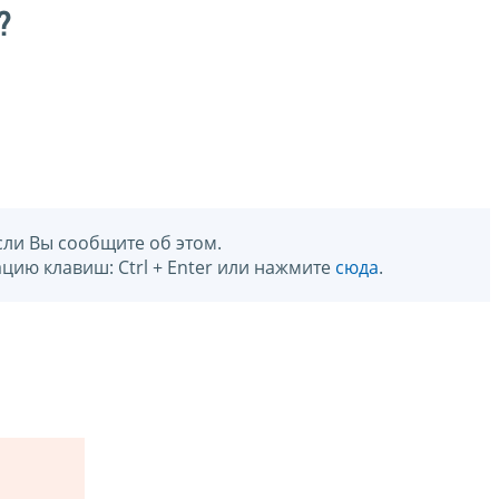
?
сли Вы сообщите об этом.
цию клавиш: Ctrl + Enter или нажмите
сюда
.