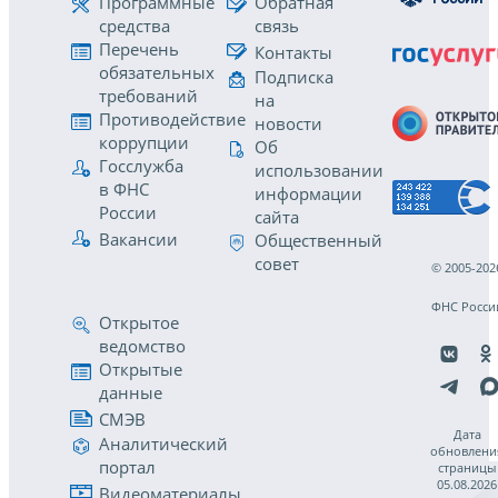
Программные
Обратная
средства
связь
Перечень
Контакты
обязательных
Подписка
требований
на
Противодействие
новости
коррупции
Об
Госслужба
использовании
в ФНС
информации
России
сайта
Вакансии
Общественный
совет
© 2005-202
ФНС Росси
Открытое
ведомство
Открытые
данные
СМЭВ
Дата
Аналитический
обновлени
портал
страницы
05.08.2026
Видеоматериалы