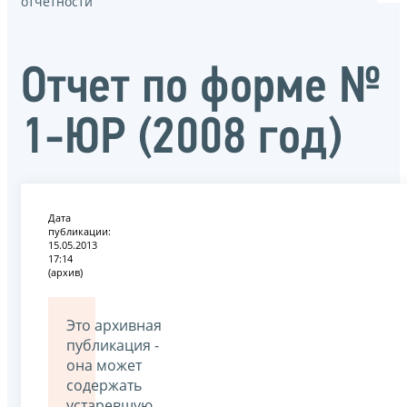
отчётности
Отчет по форме №
1-ЮР (2008 год)
Дата
публикации:
15.05.2013
17:14
(архив)
Это архивная
публикация -
она может
содержать
устаревшую