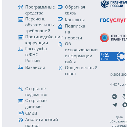
Программные
Обратная
средства
связь
Перечень
Контакты
обязательных
Подписка
требований
на
Противодействие
новости
коррупции
Об
Госслужба
использовании
в ФНС
информации
России
сайта
Вакансии
Общественный
совет
© 2005-202
ФНС Росси
Открытое
ведомство
Открытые
данные
СМЭВ
Дата
Аналитический
обновлени
портал
страницы