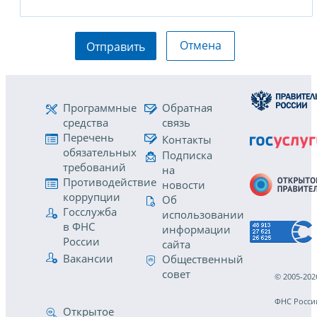
Отмена
Отправить
Программные
Обратная
средства
связь
Перечень
Контакты
обязательных
Подписка
требований
на
Противодействие
новости
коррупции
Об
Госслужба
использовании
в ФНС
информации
России
сайта
Вакансии
Общественный
совет
© 2005-202
ФНС Росси
Открытое