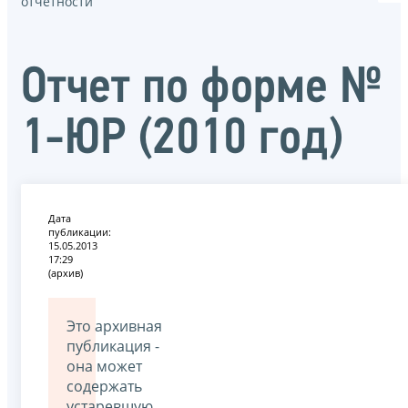
отчётности
Отчет по форме №
1-ЮР (2010 год)
Дата
публикации:
15.05.2013
17:29
(архив)
Это архивная
публикация -
она может
содержать
устаревшую