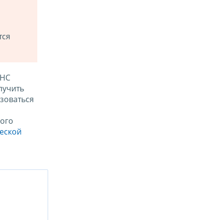
тся
ФНС
лучить
зоваться
ого
ческой