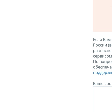
Если Вам
России (
разъясне
сервисо
По вопро
обеспече
поддержк
Ваше соо