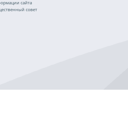
ормации сайта
ественный совет