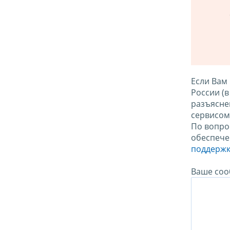
Если Вам
России (
разъясне
сервисо
По вопро
обеспече
поддержк
Ваше соо