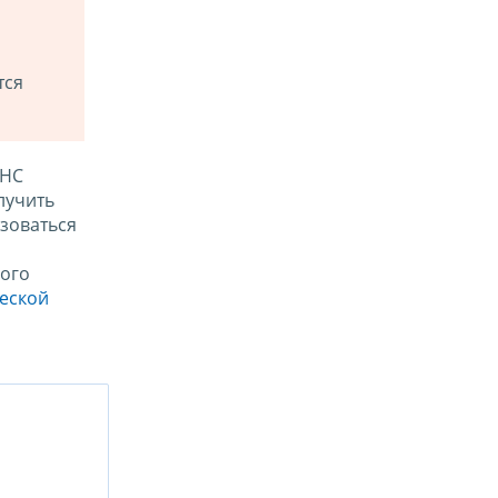
тся
ФНС
лучить
зоваться
ого
ческой