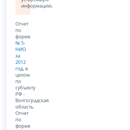
информацию.
Отчет
по
форме
№ 5-
НИО
за
2012
год
, в
целом
по
субъекту
РФ -
Волгоградская
область
Отчет
по
форме