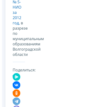
№ 5-
НИО
за
2012
год,
в
разрезе
по
муниципальным
образованиям
Волгоградской
области
Поделиться: