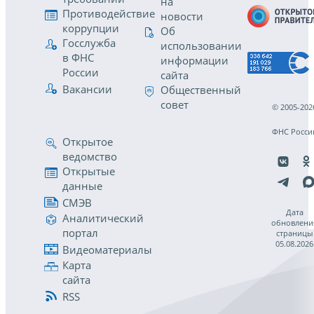
на
Противодействие
новости
коррупции
Об
Госслужба
использовании
в ФНС
информации
России
сайта
Вакансии
Общественный
совет
© 2005-202
ФНС Росси
Открытое
ведомство
Открытые
данные
СМЭВ
Дата
Аналитический
обновлени
портал
страницы
05.08.2026
Видеоматериалы
Карта
сайта
RSS