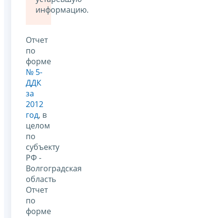
информацию.
Отчет
по
форме
№ 5-
ДДК
за
2012
год
, в
целом
по
субъекту
РФ -
Волгоградская
область
Отчет
по
форме