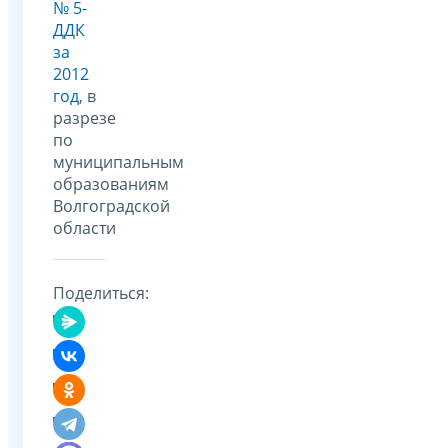
№ 5-
ДДК
за
2012
год
, в
разрезе
по
муниципальным
образованиям
Волгоградской
области
Поделиться: