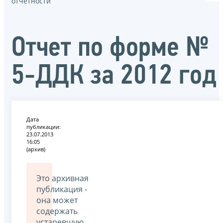
отчётности
Отчет по форме №
5-ДДК за 2012 год
Дата
публикации:
23.07.2013
16:05
(архив)
Это архивная
публикация -
она может
содержать
устаревшую