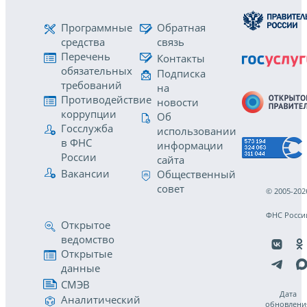
Программные
Обратная
средства
связь
Перечень
Контакты
обязательных
Подписка
требований
на
Противодействие
новости
коррупции
Об
Госслужба
использовании
в ФНС
информации
России
сайта
Вакансии
Общественный
совет
© 2005-202
ФНС Росси
Открытое
ведомство
Открытые
данные
СМЭВ
Дата
Аналитический
обновлени