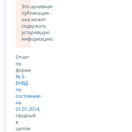
Это архивная
публикация -
она может
содержать
устаревшую
информацию.
Отчет
по
форме
№ 5-
ЕНВД
по
состоянию
на
01.01.2014
,
сводный
в
целом