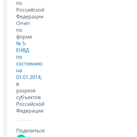
по
Российской
Федерации
Отчет
по
форме
№ 5-
ЕНВД
по
состоянию
на
01.01.2014
,
в
разрезе
субъектов
Российской
Федерации
Поделиться: