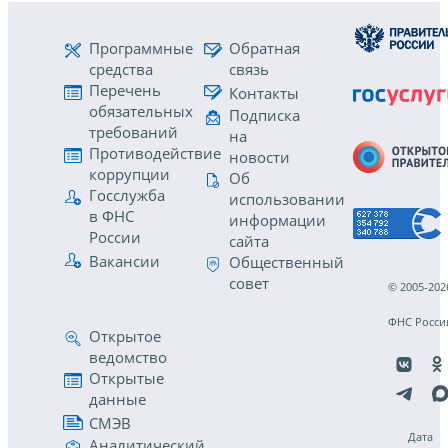
Программные
Обратная
средства
связь
Перечень
Контакты
обязательных
Подписка
требований
на
Противодействие
новости
коррупции
Об
Госслужба
использовании
в ФНС
информации
России
сайта
Вакансии
Общественный
совет
© 2005-202
ФНС Росси
Открытое
ведомство
Открытые
данные
СМЭВ
Дата
Аналитический