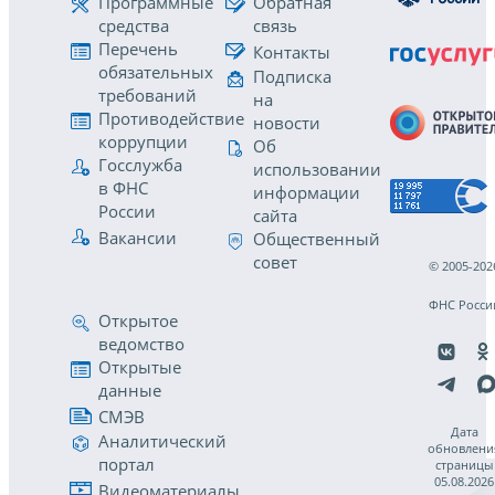
Программные
Обратная
средства
связь
Перечень
Контакты
обязательных
Подписка
требований
на
Противодействие
новости
коррупции
Об
Госслужба
использовании
в ФНС
информации
России
сайта
Вакансии
Общественный
совет
© 2005-202
ФНС Росси
Открытое
ведомство
Открытые
данные
СМЭВ
Дата
Аналитический
обновлени
портал
страницы
05.08.2026
Видеоматериалы