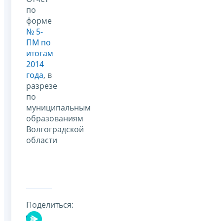
по
форме
№ 5-
ПМ по
итогам
2014
года
, в
разрезе
по
муниципальным
образованиям
Волгоградской
области
Поделиться: