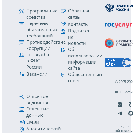
Программные
Обратная
средства
связь
Перечень
Контакты
обязательных
Подписка
требований
на
Противодействие
новости
коррупции
Об
Госслужба
использовании
в ФНС
информации
России
сайта
Вакансии
Общественный
совет
© 2005-202
ФНС Росси
Открытое
ведомство
Открытые
данные
СМЭВ
Дата
Аналитический
обновлени