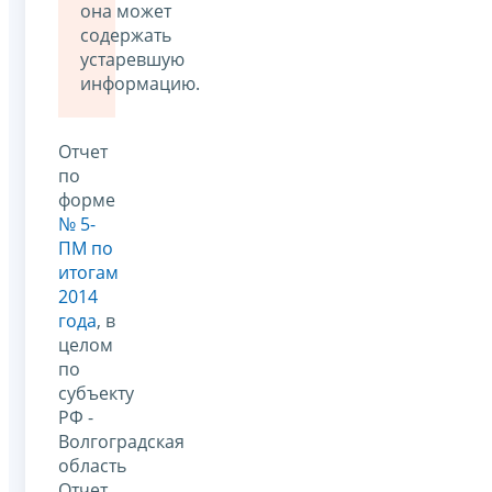
она может
содержать
устаревшую
информацию.
Отчет
по
форме
№ 5-
ПМ по
итогам
2014
года
, в
целом
по
субъекту
РФ -
Волгоградская
область
Отчет