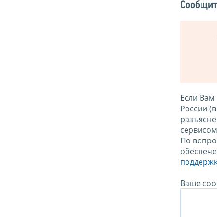
Сообщит
Если Вам
России (
разъясне
сервисо
По вопро
обеспече
поддержк
Ваше соо