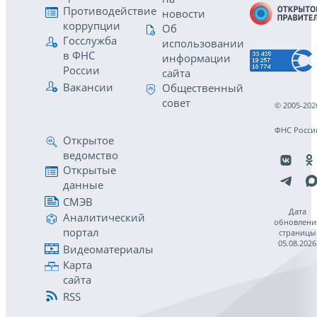
Противодействие
новости
коррупции
Об
Госслужба
использовании
в ФНС
информации
России
сайта
Вакансии
Общественный
совет
© 2005-202
ФНС Росси
Открытое
ведомство
Открытые
данные
СМЭВ
Дата
Аналитический
обновлени
портал
страницы
05.08.2026
Видеоматериалы
Карта
сайта
RSS