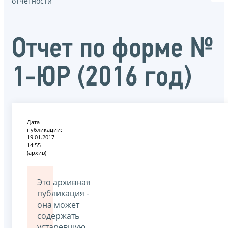
отчётности
Отчет по форме №
1-ЮР (2016 год)
Дата
публикации:
19.01.2017
14:55
(архив)
Это архивная
публикация -
она может
содержать
устаревшую