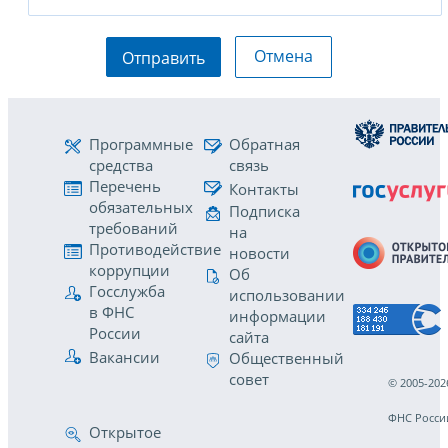
Отмена
Отправить
Программные
Обратная
средства
связь
Перечень
Контакты
обязательных
Подписка
требований
на
Противодействие
новости
коррупции
Об
Госслужба
использовании
в ФНС
информации
России
сайта
Вакансии
Общественный
совет
© 2005-202
ФНС Росси
Открытое