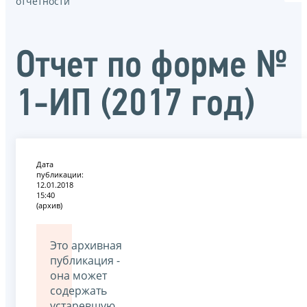
отчётности
Отчет по форме №
1-ИП (2017 год)
Дата
публикации:
12.01.2018
15:40
(архив)
Это архивная
публикация -
она может
содержать
устаревшую