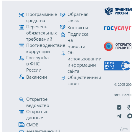
Программные
Обратная
средства
связь
Перечень
Контакты
обязательных
Подписка
требований
на
Противодействие
новости
коррупции
Об
Госслужба
использовании
в ФНС
информации
России
сайта
Вакансии
Общественный
совет
© 2005-202
ФНС Росси
Открытое
ведомство
Открытые
данные
СМЭВ
Дата
Аналитический