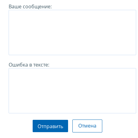
Ваше сообщение:
Ошибка в тексте:
Отмена
Отправить