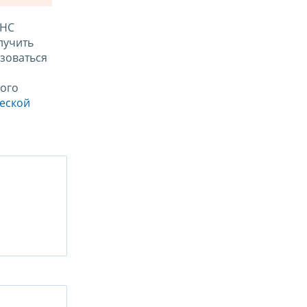
ФНС
лучить
зоваться
ого
ческой