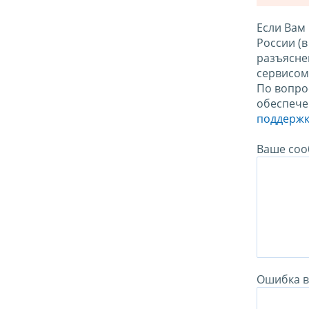
Если Вам
России (
разъясне
сервисо
По вопро
обеспече
поддержк
Ваше соо
Ошибка в 