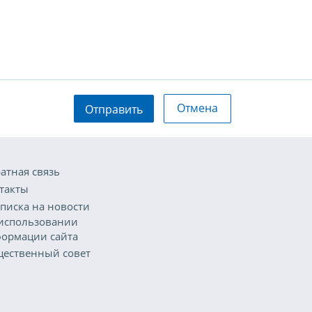
Отмена
Отправить
атная связь
такты
писка на новости
использовании
ормации сайта
ественный совет