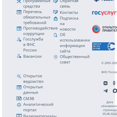
Программные
Обратная
средства
связь
Перечень
Контакты
обязательных
Подписка
требований
на
Противодействие
новости
коррупции
Об
Госслужба
использовании
в ФНС
информации
России
сайта
Вакансии
Общественный
совет
© 2005-202
ФНС Росси
Открытое
ведомство
Открытые
данные
СМЭВ
Дата
Аналитический
обновлени
портал
страницы
05.08.2026
Видеоматериалы