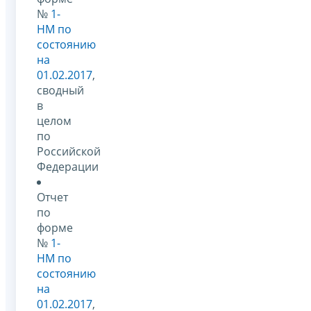
№
1-
НМ по
состоянию
на
01.02.2017
,
сводный
в
целом
по
Российской
Федерации
Отчет
по
форме
№
1-
НМ по
состоянию
на
01.02.2017
,