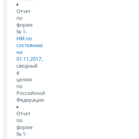
Отчет
по
форме
№
1-
НМ по
состоянию
на
01.11.2017
,
сводный
в
целом
по
Российской
Федерации
Отчет
по
форме
№
1-