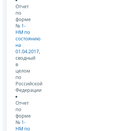
Отчет
по
форме
№
1-
НМ по
состоянию
на
01.04.2017
,
сводный
в
целом
по
Российской
Федерации
Отчет
по
форме
№
1-
НМ по