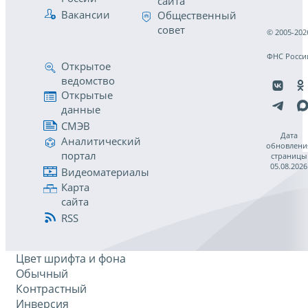
сайта
Вакансии
Общественный
совет
© 2005-202
ФНС Росси
Открытое
ведомство
Открытые
данные
СМЭВ
Дата
Аналитический
обновлени
портал
страницы
05.08.2026
Видеоматериалы
Карта
сайта
RSS
Цвет шрифта и фона
Обычный
Контрастный
Инверсия