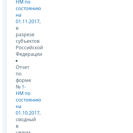
НМ по
состоянию
на
01.11.2017
,
в
разрезе
субъектов
Российской
Федерации
Отчет
по
форме
№
1-
НМ по
состоянию
на
01.10.2017
,
сводный
в
целом