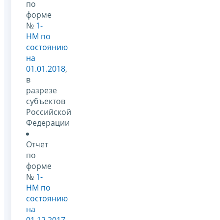
по
форме
№
1-
НМ по
состоянию
на
01.01.2018
,
в
разрезе
субъектов
Российской
Федерации
Отчет
по
форме
№
1-
НМ по
состоянию
на
01.12.2017
,