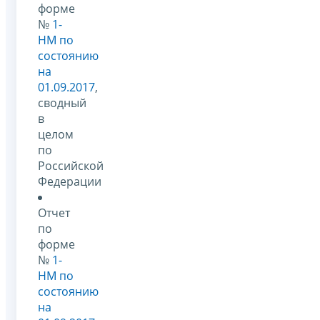
форме
№
1-
НМ по
состоянию
на
01.09.2017
,
сводный
в
целом
по
Российской
Федерации
Отчет
по
форме
№
1-
НМ по
состоянию
на