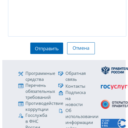
Отмена
Отправить
Программные
Обратная
средства
связь
Перечень
Контакты
обязательных
Подписка
требований
на
Противодействие
новости
коррупции
Об
Госслужба
использовании
в ФНС
информации
России