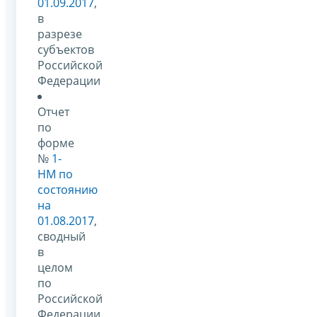
01.09.2017
,
в
разрезе
субъектов
Российской
Федерации
Отчет
по
форме
№
1-
НМ по
состоянию
на
01.08.2017
,
сводный
в
целом
по
Российской
Федерации