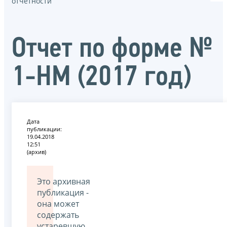
отчётности
Отчет по форме №
1-НМ (2017 год)
Дата
публикации:
19.04.2018
12:51
(архив)
Это архивная
публикация -
она может
содержать
устаревшую