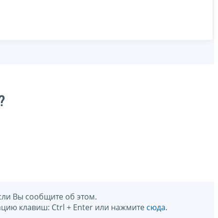
?
сли Вы сообщите об этом.
цию клавиш: Ctrl + Enter или нажмите
сюда
.