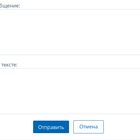
бщение:
тексте:
Отмена
Отправить