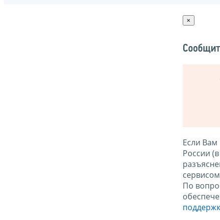
×
Сообщит
Если Вам
России (
разъясне
сервисо
По вопро
обеспече
поддержк