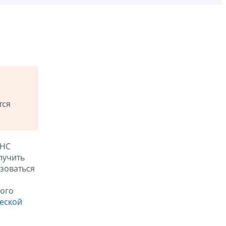
тся
ФНС
лучить
зоваться
ого
ческой