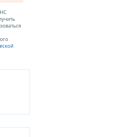
ФНС
лучить
зоваться
ого
ческой