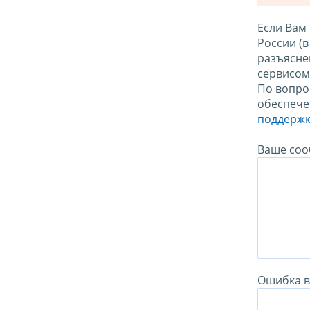
Если Вам
России (
разъясне
сервисо
По вопро
обеспече
поддержк
Ваше соо
Ошибка в 