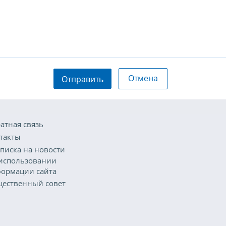
Отмена
Отправить
атная связь
такты
писка на новости
использовании
ормации сайта
ественный совет