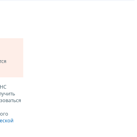
тся
ФНС
лучить
зоваться
ого
ческой