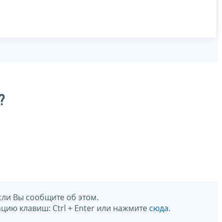
?
сли Вы сообщите об этом.
цию клавиш: Ctrl + Enter или нажмите
сюда
.