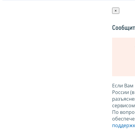
×
Сообщит
Если Вам
России (
разъясне
сервисо
По вопро
обеспече
поддержк