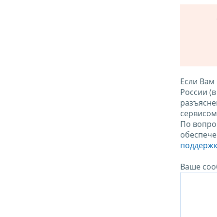
Если Вам
России (
разъясне
сервисо
По вопро
обеспече
поддержк
Ваше соо