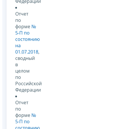
Федерации
Отчет
по
форме
№
5-П по
состоянию
на
01.07.2018
,
сводный
в
целом
по
Российской
Федерации
Отчет
по
форме
№
5-П по
состоянию