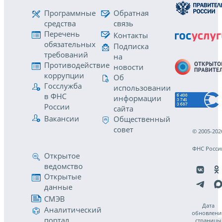
Программные
Обратная
средства
связь
Перечень
Контакты
обязательных
Подписка
требований
на
Противодействие
новости
коррупции
Об
Госслужба
использовании
в ФНС
информации
России
сайта
Вакансии
Общественный
совет
© 2005-202
ФНС Росси
Открытое
ведомство
Открытые
данные
СМЭВ
Дата
Аналитический
обновлени
портал
страницы