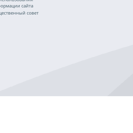
ормации сайта
ественный совет