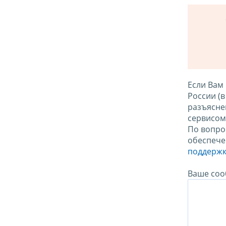
Если Вам
России (
разъясне
сервисо
По вопро
обеспече
поддержк
Ваше соо