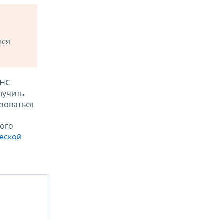
тся
ФНС
лучить
зоваться
ого
ческой