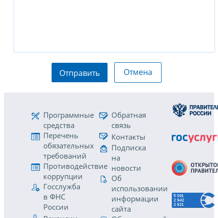
Отмена
Отправить
Программные
Обратная
средства
связь
Перечень
Контакты
обязательных
Подписка
требований
на
Противодействие
новости
коррупции
Об
Госслужба
использовании
в ФНС
информации
России
сайта