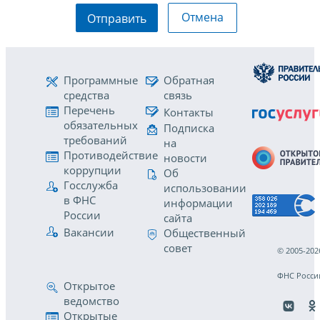
Отмена
Отправить
Программные
Обратная
средства
связь
Перечень
Контакты
обязательных
Подписка
требований
на
Противодействие
новости
коррупции
Об
Госслужба
использовании
в ФНС
информации
России
сайта
Вакансии
Общественный
совет
© 2005-202
ФНС Росси
Открытое
ведомство
Открытые