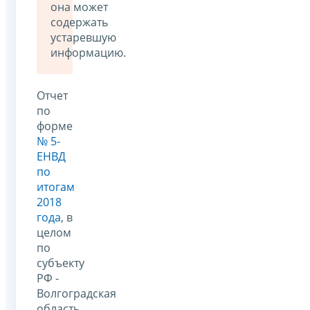
она может
содержать
устаревшую
информацию.
Отчет
по
форме
№ 5-
ЕНВД
по
итогам
2018
года
, в
целом
по
субъекту
РФ -
Волгоградская
область