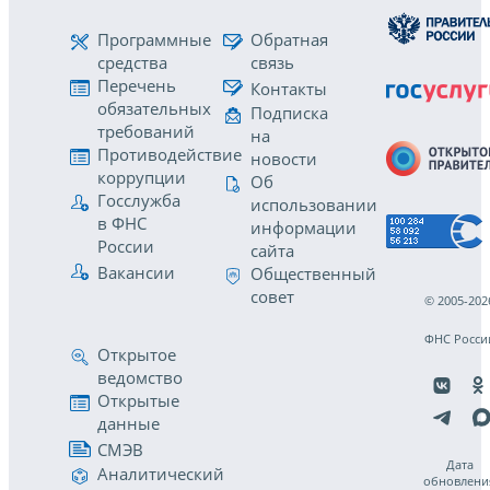
Программные
Обратная
средства
связь
Перечень
Контакты
обязательных
Подписка
требований
на
Противодействие
новости
коррупции
Об
Госслужба
использовании
в ФНС
информации
России
сайта
Вакансии
Общественный
совет
© 2005-202
ФНС Росси
Открытое
ведомство
Открытые
данные
СМЭВ
Дата
Аналитический
обновлени