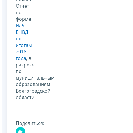
Отчет
по
форме
№ 5-
ЕНВД
по
итогам
2018
года
, в
разрезе
по
муниципальным
образованиям
Волгоградской
области
Поделиться: