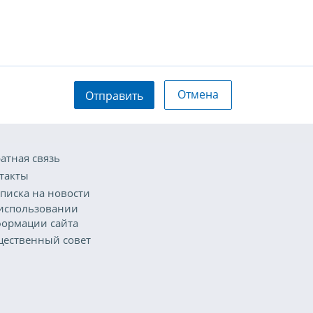
Отмена
Отправить
атная связь
такты
писка на новости
использовании
ормации сайта
ественный совет