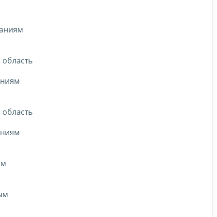
ваниям
я область
аниям
я область
аниям
ым
ым