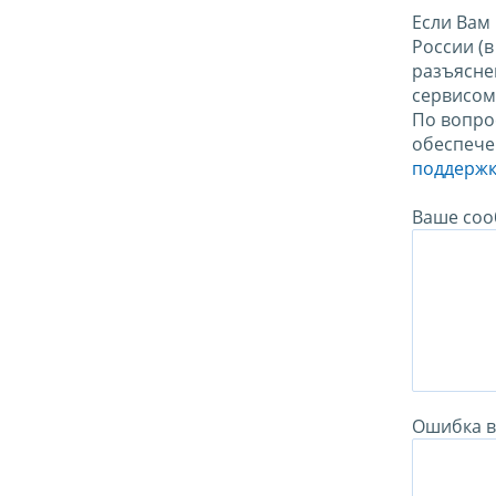
Если Вам
России (
разъясне
сервисо
По вопро
обеспече
поддержк
Ваше соо
Ошибка в 