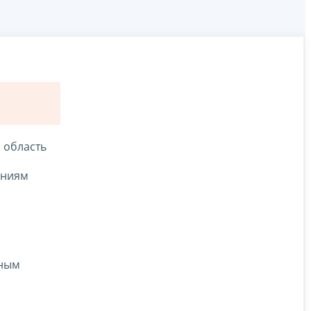
я область
аниям
ьным