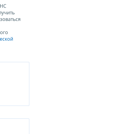
ФНС
лучить
зоваться
ого
ческой