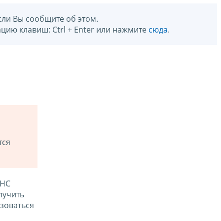
сли Вы сообщите об этом.
цию клавиш: Ctrl + Enter или нажмите
сюда
.
тся
ФНС
лучить
зоваться