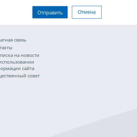
Отмена
Отправить
атная связь
такты
писка на новости
использовании
ормации сайта
ественный совет