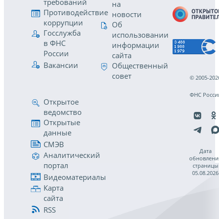
требований
на
Противодействие
новости
коррупции
Об
Госслужба
использовании
в ФНС
информации
России
сайта
Вакансии
Общественный
совет
© 2005-202
ФНС Росси
Открытое
ведомство
Открытые
данные
СМЭВ
Дата
Аналитический
обновлени
портал
страницы
05.08.2026
Видеоматериалы
Карта
сайта
RSS