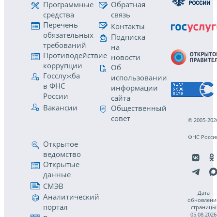
Программные
Обратная
средства
связь
Перечень
Контакты
обязательных
Подписка
требований
на
Противодействие
новости
коррупции
Об
Госслужба
использовании
в ФНС
информации
России
сайта
Вакансии
Общественный
совет
© 2005-202
ФНС Росси
Открытое
ведомство
Открытые
данные
СМЭВ
Дата
Аналитический
обновлени
портал
страницы
05.08.2026