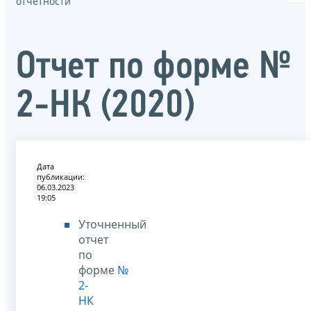
отчётности
Отчет по форме №
2-НК (2020)
Дата
публикации:
06.03.2023
19:05
Уточненный
отчет
по
форме
№
2-
НК