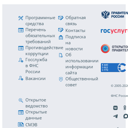
Программные
Обратная
средства
связь
Перечень
Контакты
обязательных
Подписка
требований
на
Противодействие
новости
коррупции
Об
Госслужба
использовании
в ФНС
информации
России
сайта
Вакансии
Общественный
совет
© 2005-202
ФНС Росси
Открытое
ведомство
Открытые
данные
СМЭВ