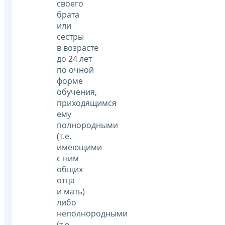
своего
брата
или
сестры
в возрасте
до 24 лет
по очной
форме
обучения,
приходящимся
ему
полнородными
(т.е.
имеющими
с ним
общих
отца
и мать)
либо
неполнородными
(т.е.