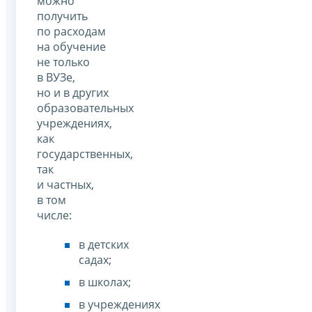
можно
получить
по расходам
на обучение
не только
в ВУЗе,
но и в других
образовательных
учреждениях,
как
государственных,
так
и частных,
в том
числе:
в детских
садах;
в школах;
в учреждениях