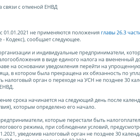
в связи с отменой ЕНВД
о с 01.01.2021 не применяются положения
главы 26.3 част
е - Кодекс), сообщает следующее.
организации и индивидуальные предприниматели, кото
алогообложения в виде единого налога на вмененный д
праве на основании уведомления перейти на упрощенную
сяца, в котором была прекращена их обязанность по упла
ь налоговый орган о переходе на УСН не позднее 30 ка
 ЕНВД.
чение срока начинается на следующий день после кален
вия), которым определено его начало.
предприниматели, которые перестали быть налогоплат
алогового режима, при соблюдении условий, предусмот
.01.2021, уведомив налоговый орган не позднее 30 кален