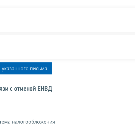
 указанного письма
вязи с отменой ЕНВД
тема налогообложения