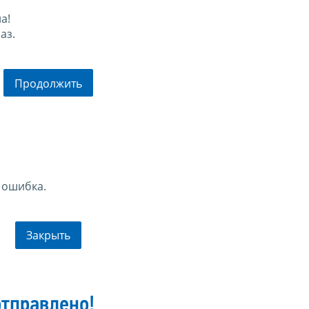
а!
аз.
Продолжить
 ошибка.
Закрыть
тправлено!