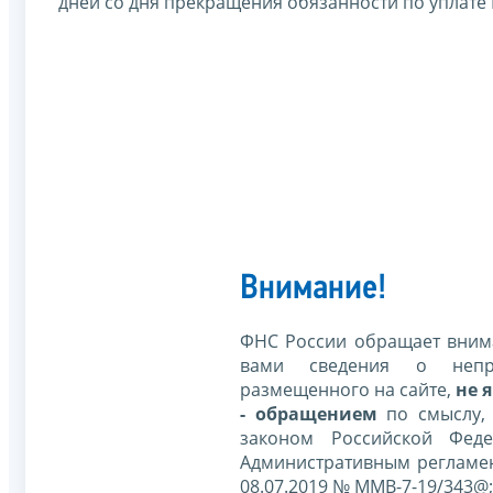
дней со дня прекращения обязанности по уплате Е
Внимание!
ФНС России обращает внима
вами сведения о непр
размещенного на сайте,
не я
- обращением
по смыслу,
законом Российской Фед
Административным регламе
08.07.2019 № ММВ-7-19/343@;