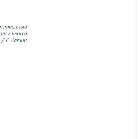
арственный
ии 2 класса
Д.С. Сатин