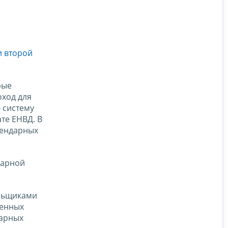
и второй
рые
оход для
 систему
те ЕНВД. В
лендарных
дарной
ельщиками
ренных
дарных