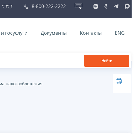
8-800-222-2222
и госуслуги
Документы
Контакты
ENG
Найти
ма налогообложения