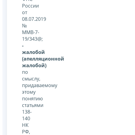
России
от
08.07.2019
№
ММВ-7-
19/343@;
-
жалобой
(апелляционной
жалобой)
по
смыслу,
придаваемому
этому
понятию
статьями
138-
140
НК
РФ,