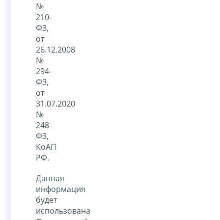
№
210-
ФЗ,
от
26.12.2008
№
294-
ФЗ,
от
31.07.2020
№
248-
ФЗ,
КоАП
РФ.
Данная
информация
будет
использована