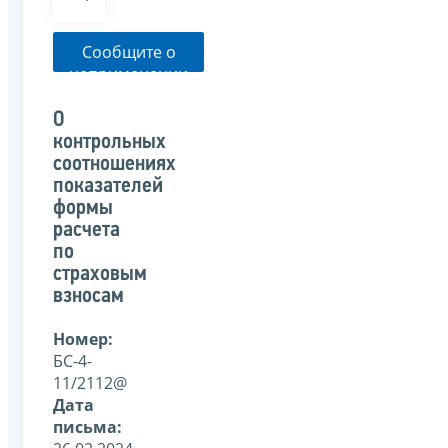
Сообщите о
неприменении
налоговым
органом
О
указанного
контрольных
письма
соотношениях
показателей
формы
расчета
по
страховым
взносам
Номер:
БС-4-
11/2112@
Дата
письма: