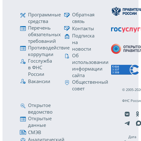
Программные
Обратная
средства
связь
Перечень
Контакты
обязательных
Подписка
требований
на
Противодействие
новости
коррупции
Об
Госслужба
использовании
в ФНС
информации
России
сайта
Вакансии
Общественный
совет
© 2005-202
ФНС Росси
Открытое
ведомство
Открытые
данные
СМЭВ
Дата
Аналитический