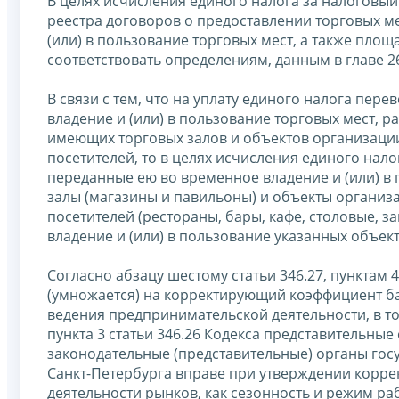
В целях исчисления единого налога за налогов
реестра договоров о предоставлении торговых м
(или) в пользование торговых мест, а также пло
соответствовать определениям, данным в главе 26
В связи с тем, что на уплату единого налога пер
владение и (или) в пользование торговых мест, 
имеющих торговых залов и объектов организаци
посетителей, то в целях исчисления единого на
переданные ею во временное владение и (или) в
залы (магазины и павильоны) и объекты органи
посетителей (рестораны, бары, кафе, столовые, з
владение и (или) в пользование указанных объе
Согласно абзацу шестому статьи 346.27, пунктам 4
(умножается) на корректирующий коэффициент б
ведения предпринимательской деятельности, в то
пункта 3 статьи 346.26 Кодекса представительны
законодательные (представительные) органы гос
Санкт-Петербурга вправе при утверждении корре
деятельности рынков, как сезонность и режим ра