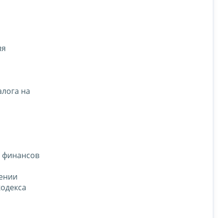
ля
алога на
а финансов
шении
кодекса