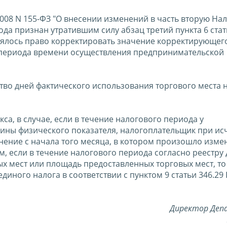
2008 N 155-ФЗ "О внесении изменений в часть вторую На
ода признан утратившим силу абзац третий пункта 6 стат
лялось право корректировать значение корректирующег
о периода времени осуществления предпринимательской
тво дней фактического использования торгового места 
екса, в случае, если в течение налогового периода у
ны физического показателя, налогоплательщик при ис
нение с начала того месяца, в котором произошло изме
, если в течение налогового периода согласно реестру
х мест или площадь предоставленных торговых мест, т
ного налога в соответствии с пунктом 9 статьи 346.29 
Директор Де