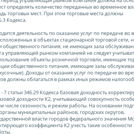
ый период управляющая рынком компания должна на осн
ест определять количество переданных во временное вл
щадь торговых мест. При этом торговые места должны
.3 Кодекса.
еводится деятельность по оказанию услуг по передаче во
расположенных в объектах стационарной торговой сети, н
и общественного питания, не имеющих зала обслужива
лога управляющей рынком компанией не следует учитыва
 пользование объекты розничной торговли, имеющие то
зации общественного питания, имеющие залы обслужива
акусочные). Доходы от оказания услуг по передаче во вр
ктов должны облагаться в рамках иных режимов налогоо
 - 7 статьи 346.29 Кодекса базовая доходность корректир
азовой доходности К2, учитывающий совокупность особ
м числе сезонность и режим работы. На основании подп
е органы муниципальных районов, городских округов,
ударственной власти городов федерального значения М
ктирующего коэффициента К2 учесть такие особенности
боты.