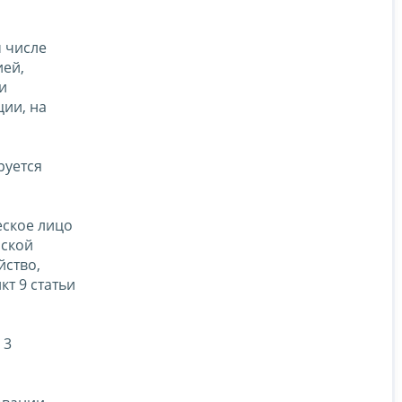
м числе
ией,
и
ии, на
руется
еское лицо
йской
йство,
т 9 статьи
 3