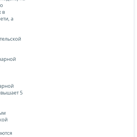
по
 в
ети, а
ательской
онарной
е
нарной
евышает 5
ным
кой
яются