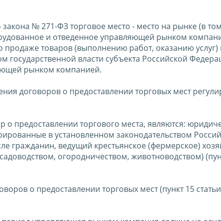
 закона № 271-ФЗ торговое место - место на рынке (в то
оборудованное и отведенное управляющей рынком компан
о продаже товаров (выполнению работ, оказанию услуг) 
 государственной власти субъекта Российской Федерац
ляющей рынком компанией.
ения договоров о предоставлении торговых мест регули
р о предоставлении торгового места, являются: юридич
рированные в установленном законодательством Росси
сле гражданин, ведущий крестьянское (фермерское) хозя
адоводством, огородничеством, животноводством) (пунк
оров о предоставлении торговых мест (пункт 15 статьи