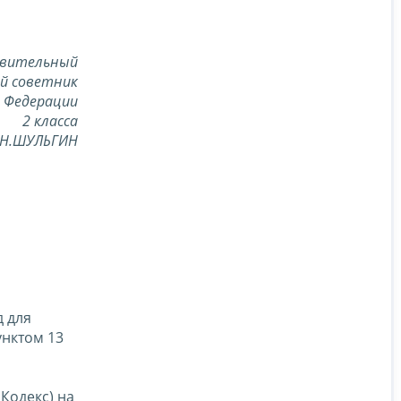
вительный
й советник
й Федерации
2 класса
.Н.ШУЛЬГИН
 для
унктом 13
 Кодекс) на