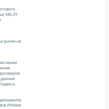
логового
ьи 346.29
о
на рынке не
числении
нение
 договоров
о данные
Кодекса.
партамента
И.В.ТРУНИН