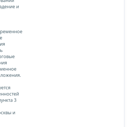
овании
адение и
 временное
е
ния
ть
рговые
ния
еменное
бложения.
уется
енностей
ункта 3
осквы и