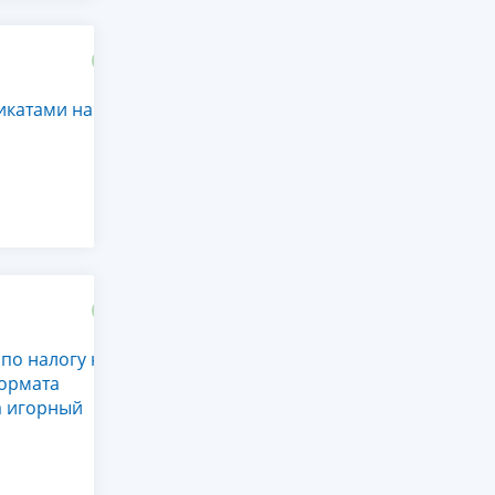
икатами на
по налогу на
формата
а игорный