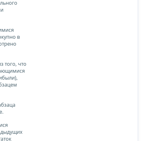
ельного
 и
щимися
купно в
мотрено
з того, что
щающимися
ибыли),
абзацем
абзаца
е.
ися
едыдущих
таток