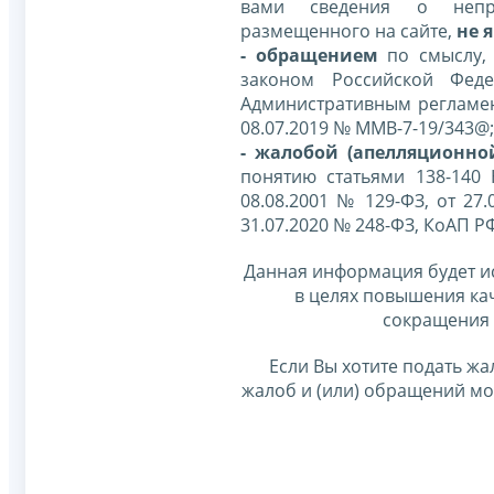
вами сведения о непр
размещенного на сайте,
не я
- обращением
по смыслу,
законом Российской Фед
Административным регламе
08.07.2019 № ММВ-7-19/343@;
- жалобой (апелляционно
понятию статьями 138-140
08.08.2001 № 129-ФЗ, от 27.
31.07.2020 № 248-ФЗ, КоАП Р
Данная информация будет и
в целях повышения ка
сокращения 
Если Вы хотите подать жа
жалоб и (или) обращений м