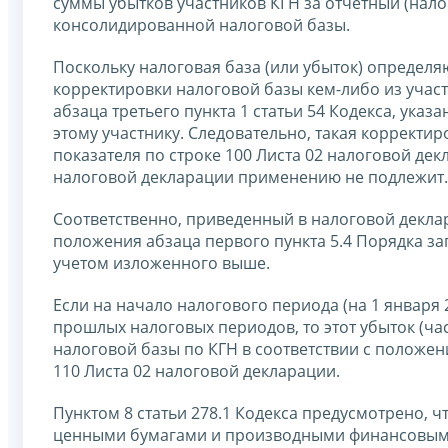
суммы убытков участников КГН за отчетный (нал
консолидированной налоговой базы.
Поскольку налоговая база (или убыток) определяю
корректировки налоговой базы кем-либо из учас
абзаца третьего пункта 1 статьи 54 Кодекса, ука
этому участнику. Следовательно, такая корректи
показателя по строке 100 Листа 02 налоговой дек
налоговой декларации применению не подлежит.
Соответственно, приведенный в налоговой деклар
положения абзаца первого пункта 5.4 Порядка з
учетом изложенного выше.
Если на начало налогового периода (на 1 января
прошлых налоговых периодов, то этот убыток (ч
налоговой базы по КГН в соответствии с положени
110 Листа 02 налоговой декларации.
Пунктом 8 статьи 278.1 Кодекса предусмотрено, 
ценными бумагами и производными финансовыми