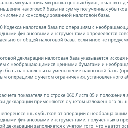
альными участниками рынка ценных бумаг, в части отд
меньшения налоговой базы на сумму полученных убытков
исчислении консолидированной налоговой базы.
 280 Кодекса налоговая база по операциям с необращаю
дными финансовыми инструментами определяется сово
отдельно от общей налоговой базы, если иное не предус
оговой декларации налоговая база указывается исходя и
ациям с необращающимися ценными бумагами и необра
т быть направлены на уменьшение налоговой базы (пр
ным операциям с учетом ограничения, установленного 
счета показателя по строке 060 Листа 05 и положения 
вой декларации применяются с учетом изложенного выш
ка неперенесенных убытков от операций с необращающим
дными финансовыми инструментами, полученных в пр
й декларации заполняется с учетом того, что на этот ос