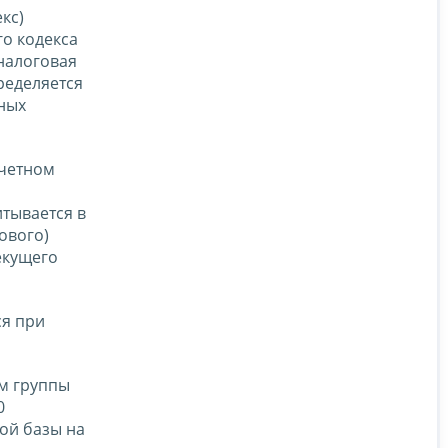
кс)
го кодекса
налоговая
ределяется
нных
тчетном
итывается в
ового)
екущего
ся при
ам группы
0
ой базы на