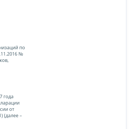
низаций по
.11.2016 №
ков,
7 года
кларации
сии от
) (далее –