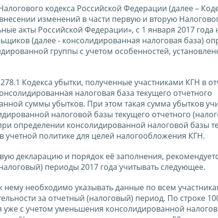
Налогового кодекса Российской Федерации (далее – Коде
 внесении изменений в части первую и вторую Налогово
ные акты Российской Федерации», с 1 января 2017 года 
ьщиков (далее - консолидированная налоговая база) оп
лидированной группы с учетом особенностей, установле
и 278.1 Кодекса убытки, полученные участниками КГН в о
онсолидированная налоговая база текущего отчетного
занной суммы убытков. При этом такая сумма убытков уч
дированной налоговой базы текущего отчетного (налог
 при определении консолидированной налоговой базы т
 в учетной политике для целей налогообложения КГН.
овую декларацию и порядок её заполнения, рекомендует
(налоговый) периоды 2017 года учитывать следующее.
х к нему необходимо указывать данные по всем участник
ельности за отчетный (налоговый) период. По строке 10
ся уже с учетом уменьшения консолидированной налогов