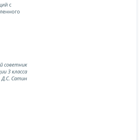
ций с
вленного
й советник
ии 3 класса
Д.С. Сатин