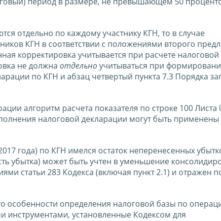
оговый) период в размере, не превышающем 50 процент
тся отдельно по каждому участнику КГН, то в случае
тников КГН в соответствии с положениями второго пред
занная корректировка учитывается при расчете налоговой
ровка не должна
отдельно
учитываться при формирован
ларации по КГН и абзац четвертый пункта 7.3 Порядка з
ации алгоритм расчета показателя по строке 100 Листа 
аполнения налоговой декларации могут быть применены 
 2017 года) по КГН имелся остаток неперенесенных убытк
асть убытка) может быть учтен в уменьшение консолиди
ями статьи 283 Кодекса (включая пункт 2.1) и отражен п
что особенности определения налоговой базы по операц
 инструментами, установленные Кодексом для