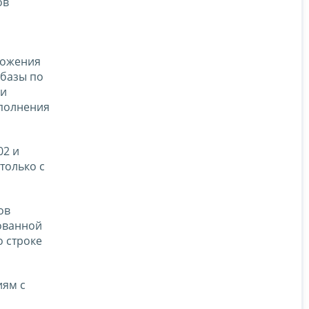
ов
ложения
 базы по
ии
аполнения
02 и
только с
ов
рованной
о строке
иям с